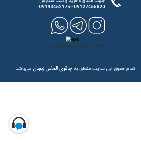
:جهت مشاوره خرید و ثبت سفارش
​​​​​​​09193452175 - 09127455820
تماس با ما در شبکه های اجتماعی
تمام حقوق این سایت متعلق به
می‌باشد.
چاقوی الماس زنجان