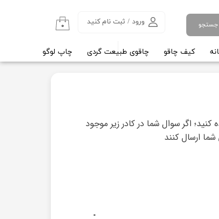
ورود
/
ثبت نام کنید
جستجو
۰
حساب کاربری من
نه
کیف چاقو
چاقوی طبیعت گردی
چاپ لوگو
مقالات آ
تغییر گذر واژه
سفارشات
خروج از حساب کاربری
 کنید؛ اگر سوال شما در کادر زیر موجود
شما ارسال کنند