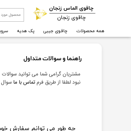
​چاقوی الماس زنجان
چاقوی زنجان
همه محصولات
چاقـوی جیبی
پک هدیه
سروی
راهنما و سوالات متداول
​​مشتریان گرامی شما می توانید سوالات م
نبود لطفا از طریق فرم
تماس با ما
سوال خو
چه طور می توانم سفارش خود 