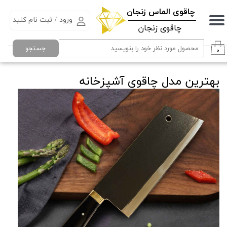
​چاقوی الماس زنجان
ورود
/
ثبت نام کنید
حساب کاربری من
چاقوی زنجان
تغییر گذر واژه
جستجو
۰
سفارشات
بهترین مدل چاقوی آشپزخانه
خروج از حساب کاربری