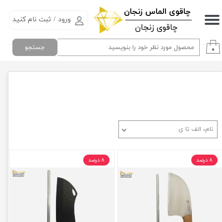
​چاقوی الماس زنجان
ورود
/
ثبت نام کنید
حساب کاربری من
چاقوی زنجان
تغییر گذر واژه
جستجو
۰
سفارشات
خروج از حساب کاربری
نام، الف تا ی
۸ درصد
۸ درصد