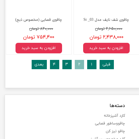
چاقوی شف نایف مدل St _03
چاقوی قصابی (مخصوص ذبح)
۲,۶۵۰,۰۰۰ تومان
۸۲۰,۰۰۰ تومان
۲,۴۳۸,۰۰۰ تومان
۷۵۴,۴۰۰ تومان
افزودن به سبد خرید
افزودن به سبد خرید
قبلی
۱
۲
۳
۴
بعدی
دسته‌ها
کارد آشپزخانه
چاقووساطور قصابی
چاقو تیز کن
کارد مخصوص سرآشپز