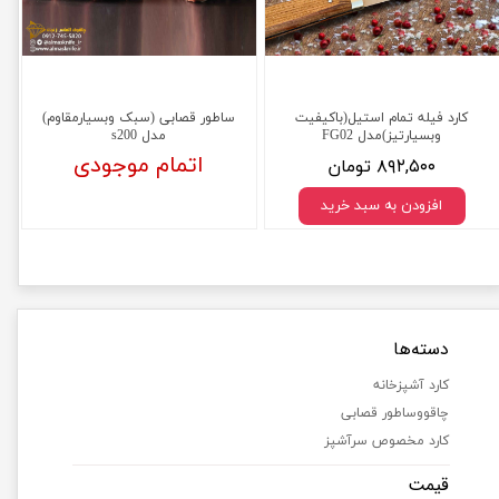
کارد فیله تمام استیل(باکیفیت
ساطور قصابی (سبک وبسیارمقاوم)
وبسیارتیز)مدل FG02
مدل s200
۸۹۲,۵۰۰ تومان
اتمام موجودی
افزودن به سبد خرید
دسته‌ها
کارد آشپزخانه
چاقووساطور قصابی
کارد مخصوص سرآشپز
قیمت