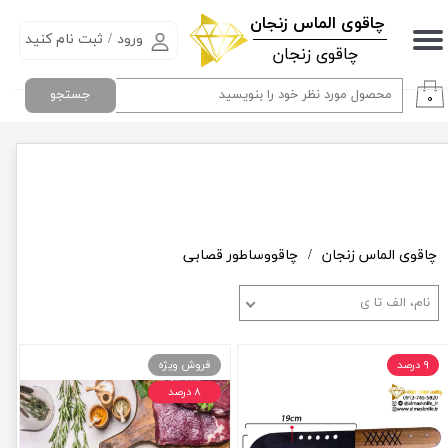
​چاقوی الماس زنجان
ورود
/
ثبت نام کنید
حساب کاربری من
چاقوی زنجان
تغییر گذر واژه
جستجو
۰
سفارشات
خروج از حساب کاربری
چاقوی الماس زنجان
چاقووساطور قصابی
نام، الف تا ی
۹ درصد
فروش ویژه
۸ درصد