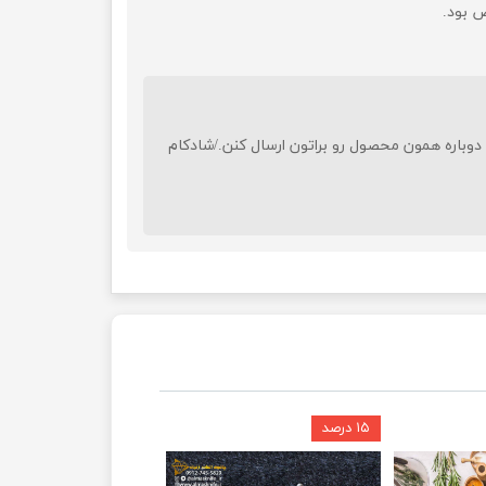
دوباره همون محصول رو براتون ارسال کنن./شادکام
۱۵ درصد