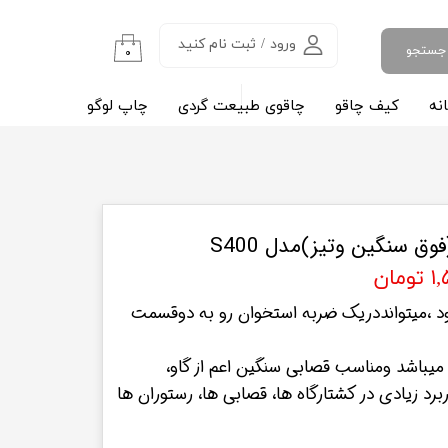
ورود
/
ثبت نام کنید
جستجو
۰
حساب کاربری من
نه
کیف چاقو
چاقوی طبیعت گردی
چاپ لوگو
مقالات آ
تغییر گذر واژه
سفارشات
خروج از حساب کاربری
 سنگین وتیز)مدل S400
مان
ود ،میتوانددریک ضربه استخوان رو به دوقسمت
میباشد ومناسب قصابی سنگین اعم از گاو،
برد زیادی در کشتارگاه ها، قصابی ها، رستوران ها