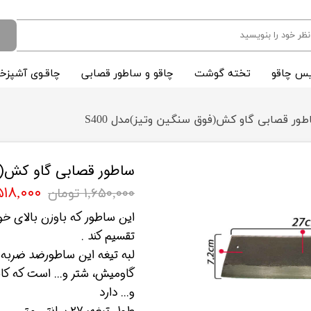
س چاقو
تخته گوشت
چاقو و ساطور قصابی
چاقـوی آشپزخا
طور قصابی گاو کش(فوق سنگین وتیز)مدل S400
ساطور قصابی گاو کش(فوق
۱,۵۱۸,۰۰۰ تو
۱,۶۵۰,۰۰۰ تومان
این ساطور که باوزن بالای خ
تقسیم کند .
لبه تیغه این ساطورضد ضربه 
گاومیش، شتر و... است که کار
و... دارد