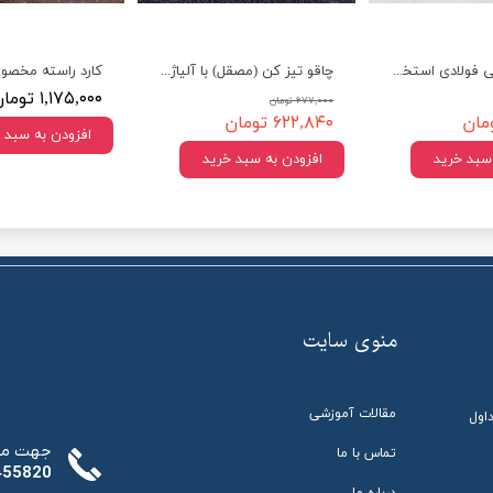
ساطور قصابی فولادی استخوان شکن
چاقو تیز کن (مصقل) با آلیاژ بالا
۱,۱۷۵,۰۰۰ تومان
۶۷۷,۰۰۰ تومان
۶۲۲,۸۴۰ تومان
افزودن به سبد 
 سبد خرید
افزودن به سبد خرید
​منوی سایت
مقالات آموزشی
اول
:جهت مش
تماس با ما
27455820
درباره ما