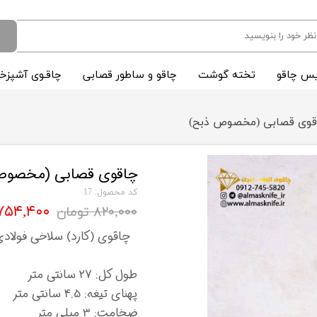
س چاقو
تخته گوشت
چاقو و ساطور قصابی
چاقـوی آشپزخا
قوی قصابی (مخصوص ذبح)
چاقوی قصابی (مخصوص
کد محصول: 17
۷۵۴,۴۰۰ توما
۸۲۰,۰۰۰ تومان
چاقوی (کارد) سلاخی فولادی
طول کل: 27 سانتی متر
پهنای تیغه: 4.5 سانتی متر
ضخامت: 3 میلی متر