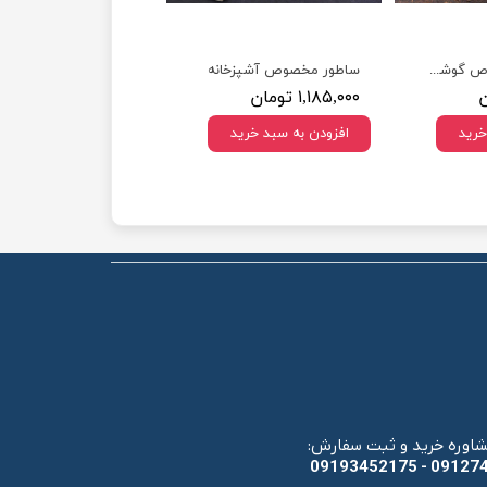
کارد راسته مخصوص گوشت ومرغ(باکیفیت وبسیارتیز)
ساطور مخصوص آشپزخانه
۱,۱۸۵,۰۰۰ تومان
خرید
افزودن به سبد خرید
اوره خرید و ثبت سفارش
​​​​​​​09193452175 - 091