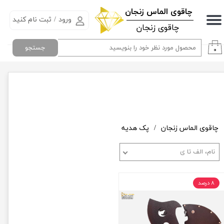
​چاقوی الماس زنجان
ورود
/
ثبت نام کنید
حساب کاربری من
چاقوی زنجان
تغییر گذر واژه
جستجو
۰
سفارشات
خروج از حساب کاربری
چاقوی الماس زنجان
پک هدیه
نام، الف تا ی
۸ درصد