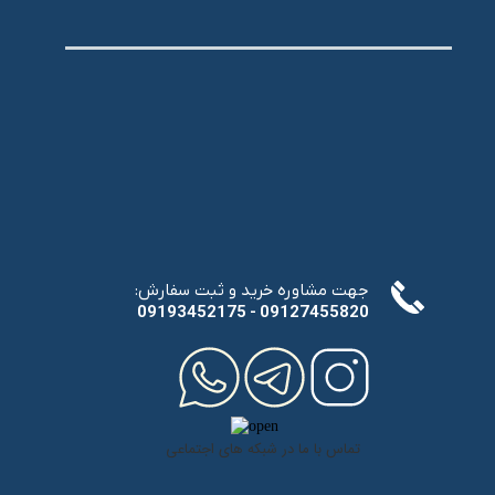
:جهت مشاوره خرید و ثبت سفارش
​​​​​​​09193452175 - 09127455820
تماس با ما در شبکه های اجتماعی