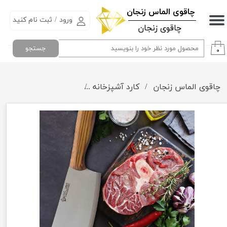
​چاقوی الماس زنجان
ورود
/
ثبت نام کنید
حساب کاربری من
چاقوی زنجان
تغییر گذر واژه
جستجو
۰
سفارشات
چاقوی الماس زنجان
کارد آشپزخانه
ساطور مخصوص آشپزخا
خروج از حساب کاربری