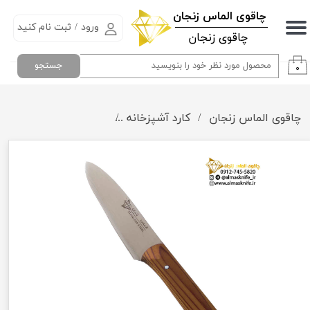
​چاقوی الماس زنجان
ورود
/
ثبت نام کنید
حساب کاربری من
چاقوی زنجان
تغییر گذر واژه
جستجو
۰
سفارشات
چاقوی الماس زنجان
کارد آشپزخانه
کارد دم دستی الماس ز
خروج از حساب کاربری