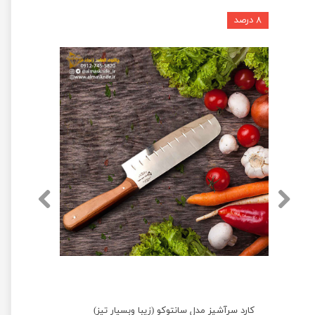
۸ درصد
★
★
★
★
★
ساطور صربستانی حرفه ای مدل کلاسیک (خوش دست وبسیار تیز)
کارد سرآشپز مدل سانتوکو (زیبا وبسیار تیز)