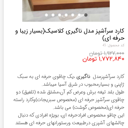
کارد سرآشپز مدل ناگیری کلاسیک(بسیار زیبا و
حرفه ای)
کد محصول: 45
۱,۹۲۷,۰۰۰ تومان
۱,۷۷۲,۸۴۰ تومان
کارد سرآشپزمدل
ناگیری
،یک چاقوی حرفه ای به سبک
ژاپنی و بسیارمحبوب در شرق آسیا میباشد.
طول بلند تیغه برش وعرض کم آن،مشتق شده (تلفیق) دو
چاقوی سرآشپز حرفه ای (مخصوص سبزیجات)وکارد راسته
حرفه ای(مخصوص گوشت) می باشد.
این چاقو مخصوص افرادحرفه ای، بویژه افرادی که دنبال
چالشهای آشپزی درطبیعت ورستورانهای حرفه ای هستند