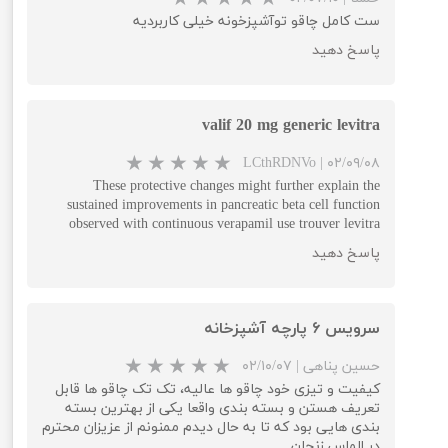
ست کامل چاقو توآشپزخونه خیلی کاربردیه
پاسخ دهید
valif 20 mg generic levitra
★
★
★
★
★
LCthRDNVo
|
۰۲/۰۹/۰۸
These protective changes might further explain the
sustained improvements in pancreatic beta cell function
observed with continuous verapamil use trouver levitra
پاسخ دهید
سرویس ۶ پارچه آشپزخانه
حسین پناهی
|
۰۲/۱۰/۰۷
کیفیت و تیزی خود چاقو ها عالیه، تک تک چاقو ها قابل
★
★
★
★
★
تعریف هستن و بسته بندی واقعا یکی از بهترین بسته
بندی هایی بود که تا به حال دیدم ممنونم از عزیزان محترم
در الماس زنجان