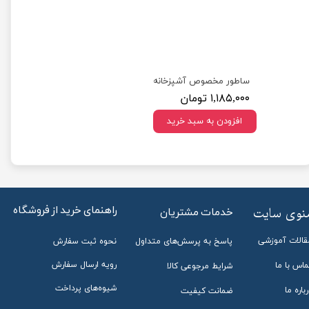
★
★
★
★
★
ست 3 پارچه چاقوی آشپزخانه مدل کلاسیک(کاربردی وبسیارتیز)
ساطور مخصوص آشپزخانه
۱,۱۸۵,۰۰۰ تومان
افزودن به سبد خرید
راهنمای خرید از فروشگاه
منوی سایت
خدمات مشتریان
قالات آموزشی
پاسخ به پرسش‌های متداول
نحوه ثبت سفارش
★
★
★
★
★
رویه ارسال سفارش
ماس با ما
شرایط مرجوعی کالا
شیوه‌های پرداخت
باره ما
ضمانت کیفیت