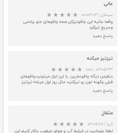
عالی
سبحان
|
۰۰/۰۴/۰۴
واقعا عالیه این چاقوتیزکن.همه چاقوهای منو براحتی
وسریع تیزکرد
پاسخ دهید
تیزتیز میکنه
reza
|
۰۲/۰۵/۲۳
بنظرمن دیگه چاقونخرین .با این ابزار میتونیدچاقوهای
قبلی وکهنه تون رو تیزکنید مثل روز اول میشه تیزتیز
★
★
پاسخ دهید
مثقال
آریا
|
۰۲/۰۹/۰۸
لطفا بفرمایید در شرایط آب و هوای مرطوب چکار کنیم این