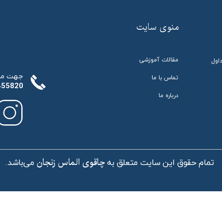
​منوی سایت
مقالات آموزشی
اول
:جهت مش
تماس با ما
27455820
درباره ما
تماس با
تمام حقوق این سایت متعلق به
می‌باشد.
چاقوی الماس زنجان