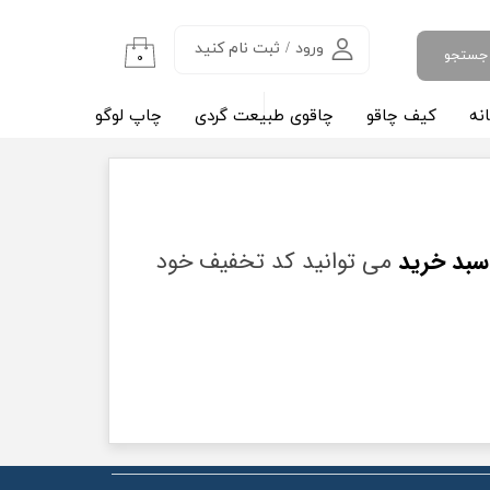
ورود
/
ثبت نام کنید
جستجو
۰
حساب کاربری من
نه
کیف چاقو
چاقوی طبیعت گردی
چاپ لوگو
مقالات آ
تغییر گذر واژه
سفارشات
خروج از حساب کاربری
سبد خرید
می توانید کد تخفیف خود